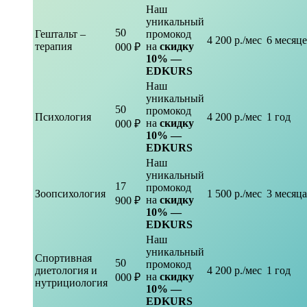
Наш
уникальный
50
Гештальт –
промокод
4 200 р./мес
6 месяц
терапия
на
скидку
000 ₽
10% —
EDKURS
Наш
уникальный
50
промокод
Психология
4 200 р./мес
1 год
на
скидку
000 ₽
10% —
EDKURS
Наш
уникальный
17
промокод
Зоопсихология
1 500 р./мес
3 месяца
на
скидку
900 ₽
10% —
EDKURS
Наш
уникальный
Спортивная
50
промокод
диетология и
4 200 р./мес
1 год
на
скидку
000 ₽
нутрициология
10% —
EDKURS