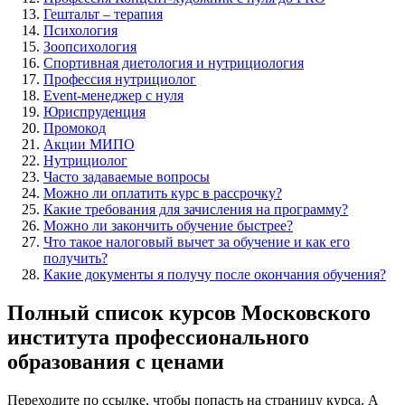
Гештальт – терапия
Психология
Зоопсихология
Спортивная диетология и нутрициология
Профессия нутрициолог
Event-менеджер с нуля
Юриспруденция
Промокод
Акции МИПО
Нутрициолог
Часто задаваемые вопросы
Можно ли оплатить курс в рассрочку?
Какие требования для зачисления на программу?
Можно ли закончить обучение быстрее?
Что такое налоговый вычет за обучение и как его
получить?
Какие документы я получу после окончания обучения?
Полный список курсов Московского
института профессионального
образования с ценами
Переходите по ссылке, чтобы попасть на страницу курса. А