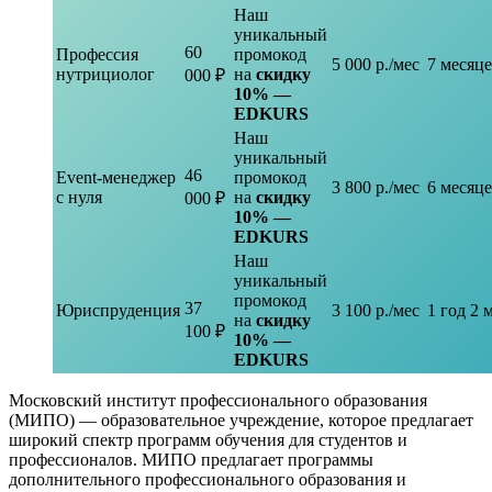
Наш
уникальный
60
Профессия
промокод
5 000 р./мес
7 месяц
нутрициолог
на
скидку
000 ₽
10% —
EDKURS
Наш
уникальный
46
Event-менеджер
промокод
3 800 р./мес
6 месяц
с нуля
на
скидку
000 ₽
10% —
EDKURS
Наш
уникальный
промокод
37
Юриспруденция
3 100 р./мес
1 год 2 
на
скидку
100 ₽
10% —
EDKURS
Московский институт профессионального образования
(МИПО) — образовательное учреждение, которое предлагает
широкий спектр программ обучения для студентов и
профессионалов. МИПО предлагает программы
дополнительного профессионального образования и