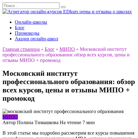
Перейти
Search
к
for:
содержанию
Онлайн-школы
Блог
Промокоды
Акции онлайн-школ
Главная страница
»
Блог
»
МИПО
»
Московский институт
профессионального образования: обзор всех курсов, цены и
отзывы МИПО + промокод
Московский институт
профессионального образования: обзор
всех курсов, цены и отзывы МИПО +
промокод
МИПО
Автор
Полина Тимашкова
На чтение
7 мин
В этой статье мы подробно рассмотрим все курсы повышения