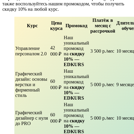
также воспользуйтесь нашим промокодом, чтобы получить
скидку 10% на любой курс.
Платёж в
Цена
Длитель
Курс
Промокод
месяц с
курса
обуче
рассрочкой
Наш
уникальный
42
Управление
промокод
3 500 р./мес
10 меся
персоналом 2.0
на
скидку
000 ₽
10% —
EDKURS
Наш
Графический
уникальный
дизайн: основы
60
промокод
верстки и
5 000 р./мес
9 месяц
на
скидку
000 ₽
фирменный
10% —
стиль
EDKURS
Наш
уникальный
Графический
60
промокод
дизайнер с нуля
5 000 р./мес
10 меся
на
скидку
000 ₽
до PRO
10% —
EDKURS