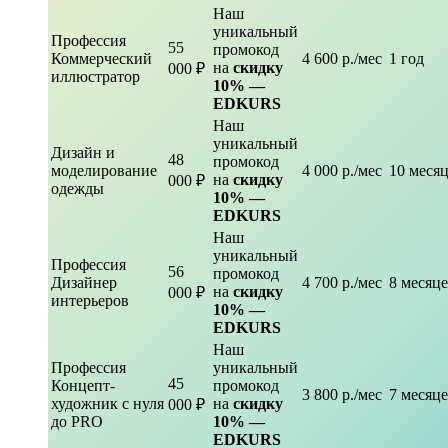
Наш
уникальный
Профессия
55
промокод
Коммерческий
4 600 р./мес
1 год
на
скидку
000 ₽
иллюстратор
10% —
EDKURS
Наш
уникальный
Дизайн и
48
промокод
моделирование
4 000 р./мес
10 меся
на
скидку
000 ₽
одежды
10% —
EDKURS
Наш
уникальный
Профессия
56
промокод
Дизайнер
4 700 р./мес
8 месяц
на
скидку
000 ₽
интерьеров
10% —
EDKURS
Наш
Профессия
уникальный
45
Концепт-
промокод
3 800 р./мес
7 месяц
художник с нуля
на
скидку
000 ₽
до PRO
10% —
EDKURS